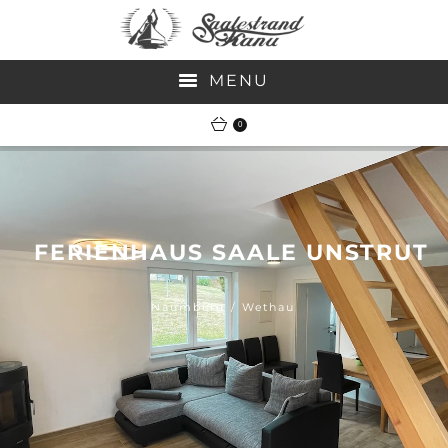
MENU
0
SOFORTBUCHUNG-TOUREN
VERLEIH
JOBS
FERIENHAUS SAALE UNSTRUT
MEDIA
Naumburg / Wethau
GUTSCHEIN
KONTAKT