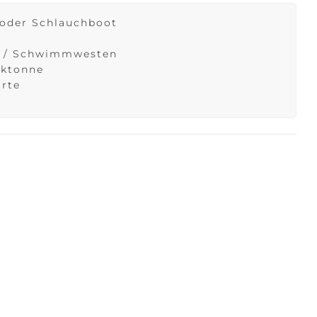
 oder Schlauchboot
n / Schwimmwesten
cktonne
rte