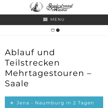
MENU
0
SOFORTBUCHUNG-TOUREN
VERLEIH
Ablauf und
JOBS
Teilstrecken
MEDIA
Mehrtagestouren –
GUTSCHEIN
Saale
KONTAKT
Jena - Naumburg in 2 Tagen