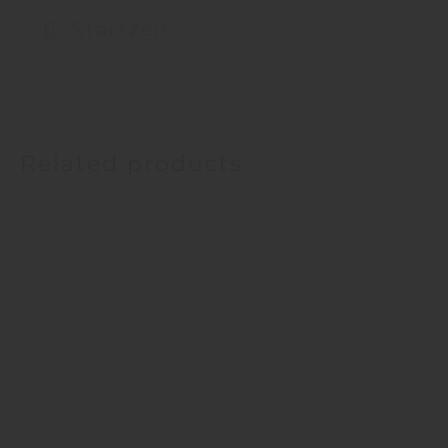
Startzeit
Related products
Rothenstein – Naumburg (Do.
10:30Uhr 69km/4 Tage)
From:
123,00
€
Includes 19% VAT
Rothenstein – Bad Kösen (Do.