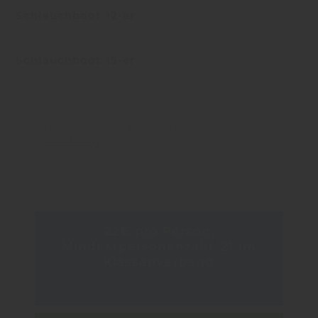
Schlauchboot 12-er
Schlauchboot 15-er
Categories:
School trips
,
Trips
Tag:
Short trip
22€ pro Person,
Mindestpersonenzahl: 21 im
Klassenverband