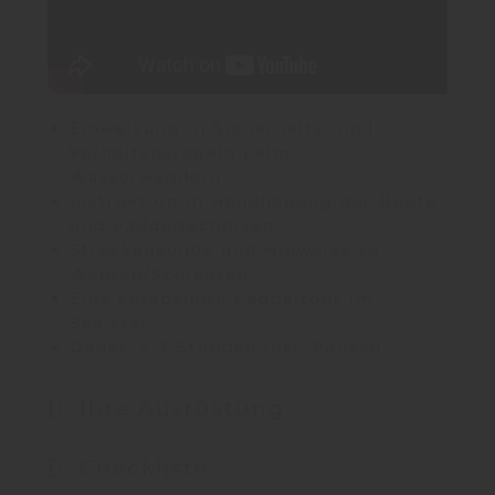
Einweisung in Sicherheits- und
Verhaltensregeln beim
Wasserwandern
Instruktion in Handhabung der Boote
und Paddeltechniken
Streckenkunde und Hinweise zu
Wehren/Schleusen
Eine entspannte Paddeltour im
Saaletal
Dauer: 2-3 Stunden inkl. Pausen
Ihre Ausrüstung
Checkliste