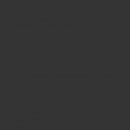
können Sie auch Ihre Fahrzeuge parken, falls
Sie mit PKW anreisen.
09:45 Uhr Übergabe der Boote und des
Equipments am Startpunkt
An der Einstiegstelle in Jena erwartet sie
unser Team und stattet Sie mit einer
Schwimmweste, Paddel und wasserdichter
Gepäcktonne (Für Wertsachen / Schlüssel
etc.) aus. Nach einer kurzen Sicherheits- und
Streckeneinweisung geht es auch schon los.
10:00 Uhr E
igenständige Paddeltour nach
Porstendorf (Campingplatz Rabeninsel)
Es erwartet Sie eine entspannte Paddeltour
im mittleren Saaletal, welche eigenständig
durchgeführt wird.
12:30 Uhr Ankunft in Porstendorf und
Rückgabe der Boote und des Equipments am
Zielpunkt