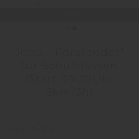
MENU
0
Jena – Porstendorf
für Schulklassen
(Start 09:30Uhr
9km/3h)
From:
22,00
€
Includes 19% VAT