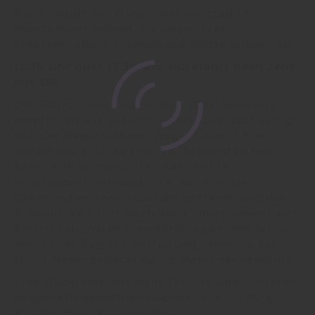
Bei Ankunft am frühen Nachmittag in
Porstendorf nimmt Sie unser Team in
Empfang und Sie geben die Boote wieder ab.
12:36 Uhr oder 13:36 Uhr Rückfahrt nach Jena
mit DB
Die Fahrt zurück nach Jena (Saalbahnhof)
empfehlen wir aktuell, sicher und nachhaltig
mit der Regionalbahn (zzgl. Ticket / Erw.,
Kinder bis 6 Jahre frei, Th. Studenten frei,
Fahrt alle 60 min). Der Bahnhof in
Porstendorf befindet sich nur ein paar
Gehminuten vom Ausstieg entfernt und die
4-minütige Fahrt nach Jena endet unweit des
Einstiegspunktes (Sanitäranlagen und W-Lan
stehen im Zug zur Verfügung, Hinweis zur
Mund-Nasenbedeckung im Personenverkehr).
Eine Rückfahrt mit dem Taxi ist über unseren
Kooperationspartner buchbar (ca. 50,00 € /
Bus für max. 8 Personen).