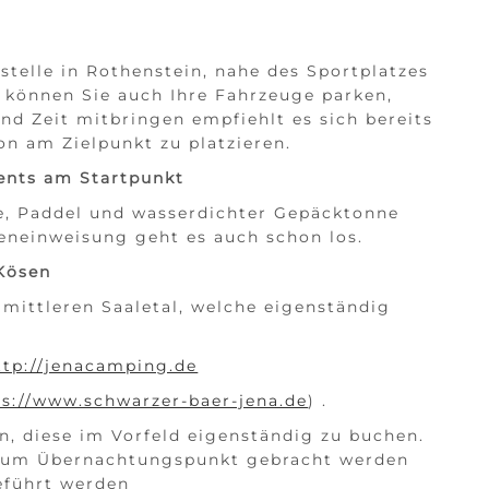
estelle in Rothenstein, nahe des Sportplatzes
können Sie auch Ihre Fahrzeuge parken,
end Zeit mitbringen empfiehlt es sich bereits
on am Zielpunkt zu platzieren.
ents am Startpunkt
e, Paddel und wasserdichter Gepäcktonne
keneinweisung geht es auch schon los.
Kösen
 mittleren Saaletal, welche eigenständig
ttp://jenacamping.de
ps://www.schwarzer-baer-jena.de
) .
n, diese im Vorfeld eigenständig zu buchen.
t zum Übernachtungspunkt gebracht werden
eführt werden