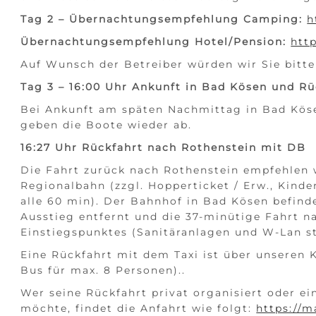
Tag 2 –
Übernachtungsempfehlung Camping:
h
Übernachtungsempfehlung Hotel/Pension:
htt
Auf Wunsch der Betreiber würden wir Sie bitte
Tag 3 – 16:00 Uhr Ankunft in Bad Kösen und R
Bei Ankunft am späten Nachmittag in Bad Kös
geben die Boote wieder ab.
16:27 Uhr Rückfahrt nach Rothenstein mit DB
Die Fahrt zurück nach Rothenstein empfehlen w
Regionalbahn (zzgl. Hopperticket / Erw., Kinder 
alle 60 min). Der Bahnhof in Bad Kösen befin
Ausstieg entfernt und die 37-minütige Fahrt n
Einstiegspunktes (Sanitäranlagen und W-Lan s
Eine Rückfahrt mit dem Taxi ist über unseren 
Bus für max. 8 Personen)..
Wer seine Rückfahrt privat organisiert oder e
möchte, findet die Anfahrt wie folgt:
https://