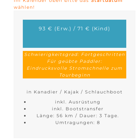
Im Kalender oben bitte das
Startdatum
wählen!
93 € (Erw.) / 71 € (Kind)
Schwierigkeitsgrad: Fortgeschritten
Für geübte Paddler:
Eindrucksvolle Stromschnelle zum
Tourbeginn
in Kanadier / Kajak / Schlauchboot
inkl. Ausrüstung
inkl. Bootstransfer
Länge: 56 km / Dauer: 3 Tage.
Umtragungen: 8