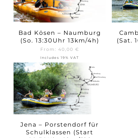
Bad Kösen – Naumburg
Camb
(So. 13:30Uhr 13km/4h)
(Sat.
From:
40,00
€
Includes 19% VAT
Jena – Porstendorf für
Schulklassen (Start