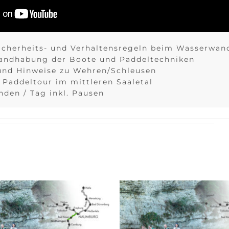
icherheits- und Verhaltensregeln beim Wasserwan
Handhabung der Boote und Paddeltechniken
und Hinweise zu Wehren/Schleusen
 Paddeltour im mittleren Saaletal
nden / Tag inkl. Pausen