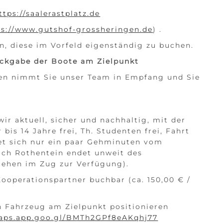
ttps://saalerastplatz.de
ps://www.gutshof-grossheringen.de
) .
n, diese im Vorfeld eigenständig zu buchen.
ückgabe der Boote am Zielpunkt
en nimmt Sie unser Team in Empfang und Sie
ir aktuell, sicher und nachhaltig, mit der
bis 14 Jahre frei, Th. Studenten frei, Fahrt
det sich nur ein paar Gehminuten vom
ach Rothentein endet unweit des
tehen im Zug zur Verfügung).
Kooperationspartner buchbar (ca. 150,00 € /
in Fahrzeug am Zielpunkt positionieren
maps.app.goo.gl/BMTh2GPf8eAKqhj77