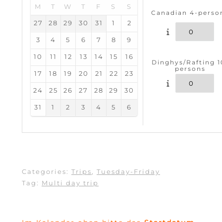
M
T
W
T
F
S
S
Canadian 4-perso
27
28
29
30
31
1
2
3
4
5
6
7
8
9
10
11
12
13
14
15
16
Dinghys/Rafting 1
persons
17
18
19
20
21
22
23
24
25
26
27
28
29
30
31
1
2
3
4
5
6
Categories:
Trips
,
Tuesday-Friday
Tag:
Multi day trip