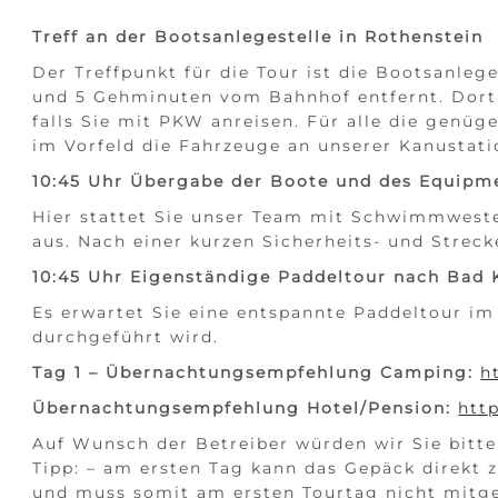
Treff an der Bootsanlegestelle in Rothenstein
Der Treffpunkt für die Tour ist die Bootsanleg
und 5 Gehminuten vom Bahnhof entfernt. Dort 
falls Sie mit PKW anreisen. Für alle die genüg
im Vorfeld die Fahrzeuge an unserer Kanustati
10:45 Uhr Übergabe der Boote und des Equipm
Hier stattet Sie unser Team mit Schwimmwest
aus. Nach einer kurzen Sicherheits- und Strec
10:45 Uhr Eigenständige Paddeltour nach Bad 
Es erwartet Sie eine entspannte Paddeltour im
durchgeführt wird.
Tag 1 – Übernachtungsempfehlung Camping:
h
Übernachtungsempfehlung Hotel/Pension:
htt
Auf Wunsch der Betreiber würden wir Sie bitte
Tipp: – am ersten Tag kann das Gepäck direk
und muss somit am ersten Tourtag nicht mitg