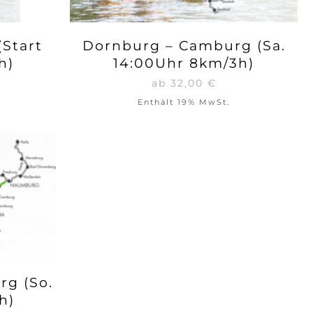
(Start
Dornburg – Camburg (Sa.
h)
14:00Uhr 8km/3h)
ab
32,00
€
Enthält 19% MwSt.
g (So.
h)