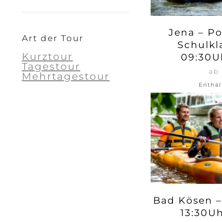
Jena – Po
Art der Tour
Schulkl
Kurztour
09:30U
Tagestour
ab
Mehrtagestour
Enthäl
Bad Kösen –
13:30U