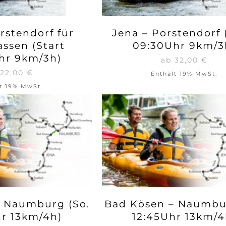
rstendorf für
Jena – Porstendorf 
assen (Start
09:30Uhr 9km/3
hr 9km/3h)
ab
32,00
€
22,00
€
Enthält 19% MwSt.
t 19% MwSt.
 Naumburg (So.
Bad Kösen – Naumbur
hr 13km/4h)
12:45Uhr 13km/4