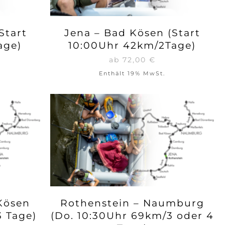
Start
Jena – Bad Kösen (Start
age)
10:00Uhr 42km/2Tage)
ab
72,00
€
Enthält 19% MwSt.
Kösen
Rothenstein – Naumburg
3 Tage)
(Do. 10:30Uhr 69km/3 oder 4