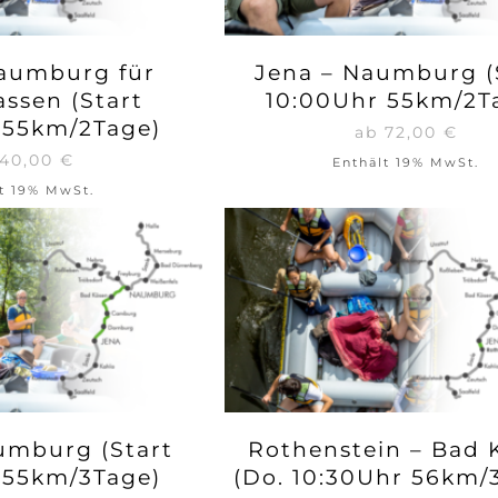
aumburg für
Jena – Naumburg (
assen (Start
10:00Uhr 55km/2T
 55km/2Tage)
ab
72,00
€
40,00
€
Enthält 19% MwSt.
t 19% MwSt.
umburg (Start
Rothenstein – Bad 
 55km/3Tage)
(Do. 10:30Uhr 56km/