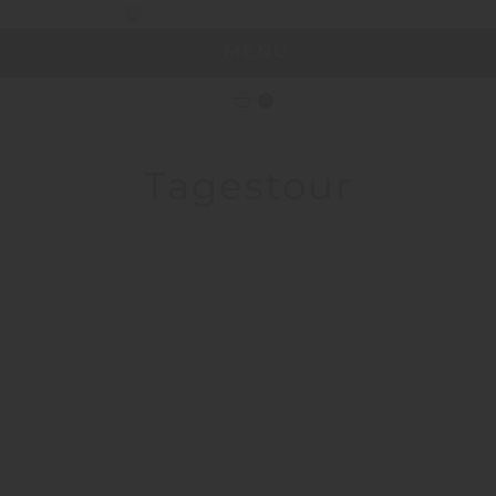
MENU
0
Tagestour
Nach
Alle 6 Ergebnisse werden angezeigt
Preis
sortiert:
aufsteigend