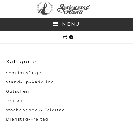
MENU
0
SOFORTBUCHUNG-TOUREN
VERLEIH
Kategorie
JOBS
Schulausflüge
Stand-Up-Paddling
MEDIA
Gutschein
GUTSCHEIN
Touren
Wochenende & Feiertag
KONTAKT
Dienstag-Freitag