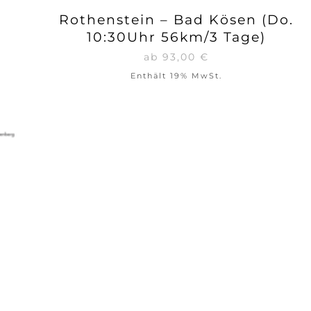
Rothenstein – Bad Kösen (Do.
10:30Uhr 56km/3 Tage)
ab
93,00
€
Enthält 19% MwSt.