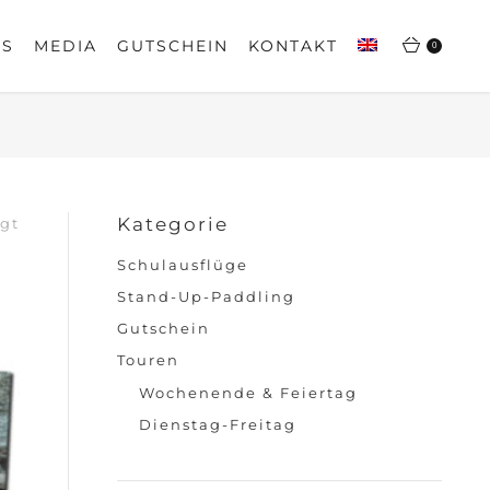
BS
MEDIA
GUTSCHEIN
KONTAKT
0
Nach
Kategorie
igt
Preis
Schulausflüge
sortiert:
aufsteigend
Stand-Up-Paddling
Gutschein
Touren
Wochenende & Feiertag
Dienstag-Freitag